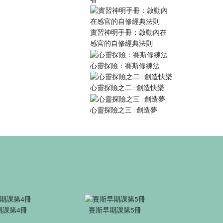
實習神明手冊：啟動內在
感官的自修經典法則
心靈探險：賽斯修練法
心靈探險之二 : 創造快樂
心靈探險之三 : 創造夢
期課第4冊
賽斯早期課第5冊