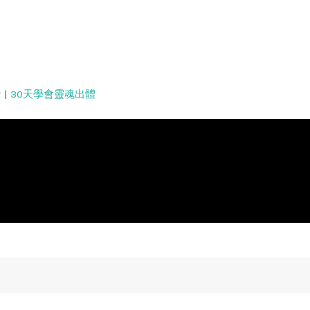
者
|
30天學會靈魂出體