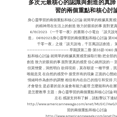
多次元最核心的認識與創造的真諦 
習的兩個重點和核心討
身心靈學習的兩個重點和核心討論 就簡單的根據真實感
的精神用在生活上的創造 致力於眼前的事 面對更真的感
6/19/2023 《一千零一夜》的賽斯小小電台 「談天
造」 06192023身心靈學習的兩個重點和核心討論 第10
千零一夜」之後「談天說地，千言萬語話創造」 第
———————————————— 早期課第二冊-第55節-106
點和核心討論 就簡單的根據真實感受操取行動 把全部
創造 致力於眼前的事 面對更真的感受 信心銘所說的⋯
但莫憎愛，洞然明白 欲得現前，莫存順逆 一種平懷，泯
唯能息見 在自然的感受中 接受所有的現象 正面的心態
情緒時作為創作的調整 相信有內在自己的指引和安排 
才會發生 是必要的並永遠會有能力處理 怎麼能和內在層
是怎麼教導 主題：身心靈學習的兩個重點和核心討論 時
左右 感謝支持和了解，請點擊以下連結
http://www.americannewage.com/enet/MUSIC/H
習的兩個重點和核心討論
http://www.americannewage.com/enet/hw