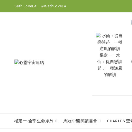
Seth LoveLA:
@SethLoveLA
楊定一：水
仙：從自戀談
起，一種逆風
的解讀
楊定一‧全部生命系列
馬冠中醫師讀書會
CHARLES 