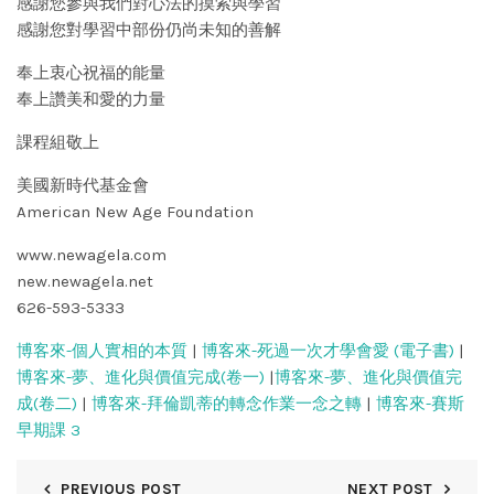
感謝您參與我們對心法的摸索與學習
感謝您對學習中部份仍尚未知的善解
奉上衷心祝福的能量
奉上讚美和愛的力量
課程組敬上
美國新時代基金會
American New Age Foundation
www.newagela.com
new.newagela.net
626-593-5333
博客來-個人實相的本質
|
博客來-死過一次才學會愛 (電子書)
|
博客來-夢、進化與價值完成(卷一)
|
博客來-夢、進化與價值完
成(卷二)
|
博客來-拜倫凱蒂的轉念作業一念之轉
|
博客來-賽斯
早期課 3
PREVIOUS POST
NEXT POST