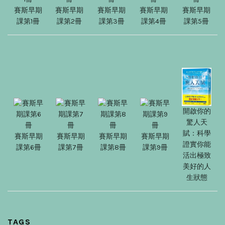
賽斯早期
賽斯早期
賽斯早期
賽斯早期
賽斯早期
課第1冊
課第2冊
課第3冊
課第4冊
課第5冊
開啟你的
驚人天
賦：科學
賽斯早期
賽斯早期
賽斯早期
賽斯早期
證實你能
課第6冊
課第7冊
課第8冊
課第9冊
活出極致
美好的人
生狀態
TAGS