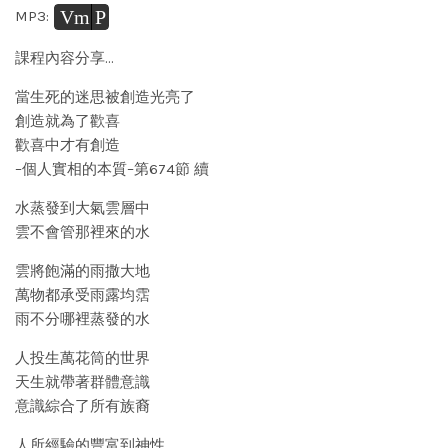
Vm
P
MP3:
課程內容分享…
當生死的迷思被創造光亮了
創造就為了歡喜
歡喜中才有創造
–個人實相的本質–第674節 續
水蒸發到大氣雲層中
雲不會管那裡來的水
雲將飽滿的雨撒大地
萬物都承受雨露均霑
雨不分哪裡蒸發的水
人投生萬花筒的世界
天生就帶著群體意識
意識綜合了所有族裔
人所經驗的豐富到神性