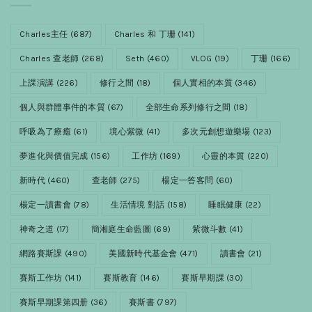
Charles主任
(687)
Charles 和 丁珊
(141)
Charles 查老師
(268)
Seth
(460)
VLOG
(19)
丁珊
(166)
上課演講
(226)
修行之間
(18)
個人實相的本質
(346)
個人與群體事件的本質
(67)
全部生命系列修行之間
(18)
呼吸為了療癒
(61)
境心紫微
(41)
多次元創想遊樂場
(123)
夢進化與價值完成
(156)
工作坊
(169)
心靈的本質
(220)
新時代
(460)
查老師
(275)
楊定一答客問
(60)
楊定一讀書會
(78)
生活情境 對話
(158)
睡眠健康
(22)
神奇之道
(17)
簡湘庭生命藍圖
(69)
紫微斗數
(41)
網路賽斯課
(490)
美國新時代基金會
(471)
讀書會
(21)
賽斯工作坊
(141)
賽斯教育
(146)
賽斯早期課
(30)
賽斯早期課第四册
(36)
賽斯書
(797)