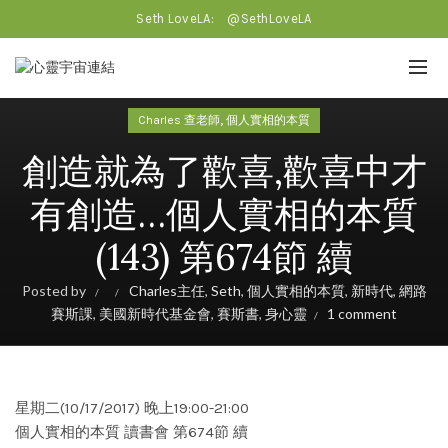
Seth LoveLA:
@SethLoveLA
,
Charles 查老師
個人實相的本質
創造就為了歡喜,歡喜中才
有創造…個人實相的本質
(143) 第674節 續
Posted by
Charles主任
,
Seth
,
個人實相的本質
,
新時代
,
網路
賽斯課
,
美國新時代基金會
,
賽斯書
,
身心靈
1 comment
星期二(10/17/2017) 晚上19:00-21:00
個人實相的本質 讀書會 第674節 續