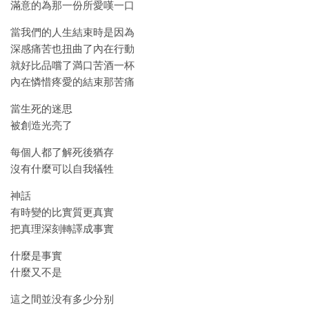
滿意的為那一份所愛嘆一口
當我們的人生結束時是因為
深感痛苦也扭曲了內在行動
就好比品嚐了満口苦酒一杯
內在憐惜疼愛的結束那苦痛
當生死的迷思
被創造光亮了
每個人都了解死後猶存
沒有什麼可以自我犠牲
神話
有時變的比實質更真實
把真理深刻轉譯成事實
什麼是事實
什麼又不是
這之間並没有多少分别