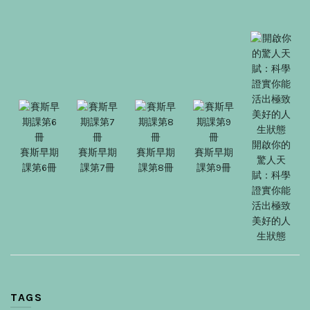
開啟你的
賽斯早期
賽斯早期
賽斯早期
賽斯早期
驚人天
課第6冊
課第7冊
課第8冊
課第9冊
賦：科學
證實你能
活出極致
美好的人
生狀態
TAGS