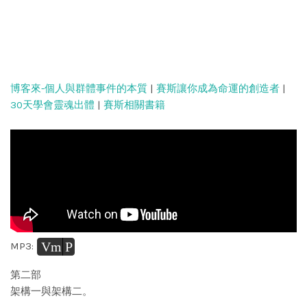
博客來-個人與群體事件的本質
|
賽斯讓你成為命運的創造者
|
30天學會靈魂出體
|
賽斯相關書籍
Vm
P
MP3:
第二部
架構一與架構二。