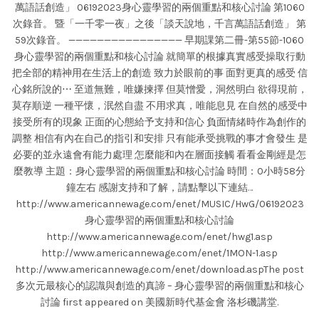
萬語話創造」 06192023身心靈學習的兩個重點和核心討論 第1060
次錄音。 暨「一千零一夜」之後「談天說地，千言萬語話創造」 第
59次錄音。 ———————————————— 早期課第二冊-第55節-1060
身心靈學習的兩個重點和核心討論 就簡單的根據真實感受操取行動
把全部的精神用在生活上的創造 致力於眼前的事 面對更真的感受 信
心銘所說的⋯ 至道無難，唯嫌揀擇 但莫憎愛，洞然明白 欲得現前，
莫存順逆 一種平懷，泯然自盡 不用求真，唯能息見 在自然的感受中
接受所有的現象 正面的心態給予支持和信心 負面情緒時作為創作的
調整 相信有內在自己的指引和安排 只有能承受挑戰的事才會發生 是
必要的並永遠會有能力處理 怎麼能和內在層面接觸 看看金剛經是怎
麼教導 主題：身心靈學習的兩個重點和核心討論 時間：0小時58分
鐘左右 感謝支持和了解，請點擊以下連結…
http://www.americannewage.com/enet/MUSIC/HwG/06192023
身心靈學習的兩個重點和核心討論
http://www.americannewage.com/enet/hwg1.asp
http://www.americannewage.com/enet/1MON-1.asp
http://www.americannewage.com/enet/download.aspThe post
多次元最核心的認識與創造的真諦 – 身心靈學習的兩個重點和核心
討論 first appeared on 美國新時代基金會 洛杉磯講堂.