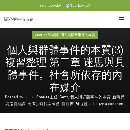
Seth LoveLA:
@SethLoveLA
,
Charles 查老師
個人與群體事件的本質
個人與群體事件的本質(3)
複習整理 第三章 迷思與具
體事件。社會所依存的內
在媒介
Posted by
Charles主任
,
Seth
,
個人與群體事件的本質
,
新時代
,
網路賽斯課
,
美國新時代基金會
,
賽斯書
,
身心靈
Leave a comment