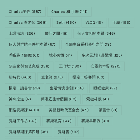
Charles主任
(687)
Charles 和 丁珊
(141)
Charles 查老師
(268)
Seth
(460)
VLOG
(19)
丁珊
(166)
上課演講
(226)
修行之間
(18)
個人實相的本質
(346)
個人與群體事件的本質
(67)
全部生命系列修行之間
(18)
呼吸為了療癒
(61)
境心紫微
(41)
多次元創想遊樂場
(123)
夢進化與價值完成
(156)
工作坊
(169)
心靈的本質
(220)
新時代
(460)
查老師
(275)
楊定一答客問
(60)
楊定一讀書會
(78)
生活情境 對話
(158)
睡眠健康
(22)
神奇之道
(17)
簡湘庭生命藍圖
(69)
紫微斗數
(41)
網路賽斯課
(490)
美國新時代基金會
(471)
讀書會
(21)
賽斯工作坊
(141)
賽斯教育
(146)
賽斯早期課
(30)
賽斯早期課第四册
(36)
賽斯書
(797)