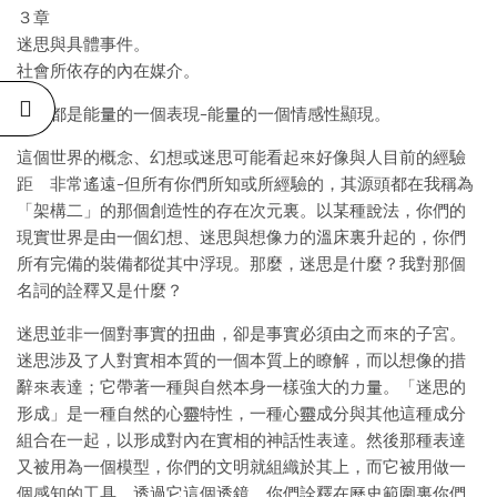
３章
迷思與具體事件。
社會所依存的內在媒介。
萬物都是能量的一個表現–能量的一個情感性顯現。
這個世界的概念、幻想或迷思可能看起來好像與人目前的經驗
距離非常遙遠–但所有你們所知或所經驗的，其源頭都在我稱為
「架構二」的那個創造性的存在次元裏。以某種說法，你們的
現實世界是由一個幻想、迷思與想像力的溫床裏升起的，你們
所有完備的裝備都從其中浮現。那麼，迷思是什麼？我對那個
名詞的詮釋又是什麼？
迷思並非一個對事實的扭曲，卻是事實必須由之而來的子宮。
迷思涉及了人對實相本質的一個本質上的瞭解，而以想像的措
辭來表達；它帶著一種與自然本身一樣強大的力量。「迷思的
形成」是一種自然的心靈特性，一種心靈成分與其他這種成分
組合在一起，以形成對內在實相的神話性表達。然後那種表達
又被用為一個模型，你們的文明就組織於其上，而它被用做一
個感知的工具，透過它這個透鏡，你們詮釋在歷史範圍裏你們