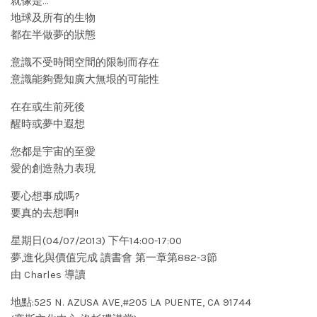
就像是…
地球及所有的生物
都在半做夢的狀態
意識不受時間空間的限制而存在
意識能夠覺知廣大無垠的可能性
在在或生前死後
醒時或夢中遐想
您都是宇宙的至愛
愛的創造熱力表現
要心想事成嗎?
要真的去想啊!!
星期日(04/07/2013) 下午14:00-17:00
夢,進化與價值完成 讀書會 第一章第882-3節
由 Charles 導讀
地點:525 N. AZUSA AVE,#205 LA PUENTE, CA 91744