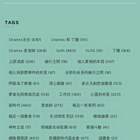
TAGS
Charles主任
(687)
Charles 和 丁珊
(141)
Charles 查老師
(268)
Seth
(460)
VLOG
(19)
丁珊
(166)
上課演講
(226)
修行之間
(18)
個人實相的本質
(347)
個人與群體事件的本質
(67)
全部生命系列修行之間
(18)
呼吸為了療癒
(61)
境心紫微
(41)
多次元創想遊樂場
(123)
夢進化與價值完成
(156)
工作坊
(169)
心靈的本質
(220)
新時代
(460)
查老師
(275)
楊定一答客問
(60)
楊定一讀書會
(78)
生活情境 對話
(158)
睡眠健康
(22)
神奇之道
(17)
簡湘庭生命藍圖
(69)
紫微斗數
(41)
網路賽斯課
(490)
美國新時代基金會
(471)
讀書會
(21)