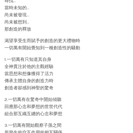
尋找…
當時未知的…
尚未被發現…
尚未被想到…
那創造的釋放
渴望享受生而賦予的創造的更大禮物時
一切萬有開始覺知到一種創造性的騷動
1.一切萬有只知道其自身
全神貫注於他的主觀經驗
當思想和想像獲得了活力
傳承主體自身的創造力時
創造者卻感到神聖的驚奇
2.一切萬有在驚奇中開始傾聽
回應那心念和夢想的世世代代
組合那互織互纏的心念和夢想
3.一切萬有開始觀察子孫之間
所發生的交互作用的相互關係