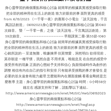
身心靈學習的兩個重點和核心討論 就簡單的根據真實感受操取行動
把全部的精神用在生活上的創造 致力於眼前的事 面對更真的感受
from: 6/19/2023 《一千零一夜》的賽斯小小電台 「談天說地，千言
萬語話創造」 06192023身心靈學習的兩個重點和核心討論 第1060
次錄音。 暨「一千零一夜」之後「談天說地，千言萬語話創造」 第
59次錄音。 ———————————————— 早期課第二冊-第55節-1060
身心靈學習的兩個重點和核心討論 就簡單的根據真實感受操取行動
把全部的精神用在生活上的創造 致力於眼前的事 面對更真的感受 信
心銘所說的⋯ 至道無難，唯嫌揀擇 但莫憎愛，洞然明白 欲得現前，
莫存順逆 一種平懷，泯然自盡 不用求真，唯能息見 在自然的感受中
接受所有的現象 正面的心態給予支持和信心 負面情緒時作為創作的
調整 相信有內在自己的指引和安排 只有能承受挑戰的事才會發生 是
必要的並永遠會有能力處理 怎麼能和內在層面接觸 看看金剛經是怎
麼教導 主題：身心靈學習的兩個重點和核心討論 時間：0小時58分
鐘左右 感謝支持和了解，請點擊以下連結…
http://www.americannewage.com/enet/MUSIC/HwG/06192023
身心靈學習的兩個重點和核心討論
http://www.americannewage.com/enet/hwg1.asp
http://www.americannewage.com/enet/1MON-1.asp