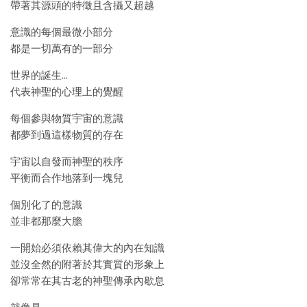
帶著其源頭的特徵且含攝又超越
意識的每個最微小部分
都是一切萬有的一部分
世界的誕生…
代表神聖的心理上的覺醒
每個參與物質宇宙的意識
都夢到過這樣物質的存在
宇宙以自發而神聖的秩序
平衡而合作地落到一塊兒
個別化了的意識
並非都那麼大膽
一開始必須依賴其偉大的內在知識
並沒全然的附著於其實質的形象上
卻常常在其古老的神聖傳承內歇息