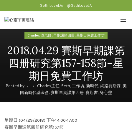
Seth LoveLA:
@SethLoveLA
,
,
Charles 查老師
早期課第四冊
星期日免費工作坊
2018.04.29 賽斯早期課第
四册研究第157-158節–星
期日免費工作坊
Posted by
Charles主任
,
Seth
,
工作坊
,
新時代
,
網路賽斯課
,
美
國新時代基金會
,
賽斯早期課第四册
,
賽斯書
,
身心靈
星期日 (04/29/2018) 下午14:00-17:00
賽斯早期課第四册研究第157節