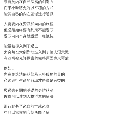
來自於內在自己深層的創造力
而半小時將允許以平穩的方式
能與自己的內在區域進行通訊
人需要內在資訊和向內的旅程
但必須始終要有約束不能過頭
過頭向內本身就設置一種抵抗
能量被導入到了過去…
太突然也太劇烈地進入到了個人潛意識
有些尚被允許探索的完整原因也未釋放
例如…
內在創造潰瘍狀態為人格服務的目的
必須進行生命的解讀才將會是有益的
與過去有關的基礎的身體狀況
確實可以達到人格滿意的解決
那行動甚至來自前世或來身
並非以當前的心態所能了解