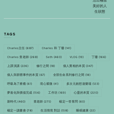
活出極致
美好的人
生狀態
TAGS
Charles主任
(687)
Charles 和 丁珊
(141)
Charles 查老師
(268)
Seth
(460)
VLOG
(19)
丁珊
(166)
上課演講
(226)
修行之間
(18)
個人實相的本質
(347)
個人與群體事件的本質
(67)
全部生命系列修行之間
(18)
呼吸為了療癒
(61)
境心紫微
(41)
多次元創想遊樂場
(123)
夢進化與價值完成
(156)
工作坊
(169)
心靈的本質
(220)
新時代
(460)
查老師
(275)
楊定一答客問
(60)
楊定一讀書會
(78)
生活情境 對話
(158)
睡眠健康
(22)