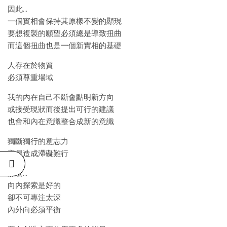
因此…
一個實相會保持其原樣不變的顯現
要想複製的願望必須總是導致扭曲
而這個扭曲也是一個新實相的基礎
人存在於物質
必須尊重場域
我的內在自己不斷會點明新方向
或接受現狀而後提出可行的建議
也會和內在意識整合成新的意識
獨斷獨行的意志力
容易造成滯礙難行
那麼…
向內探索是好的
卻不可專注太深
內外向必須平衡