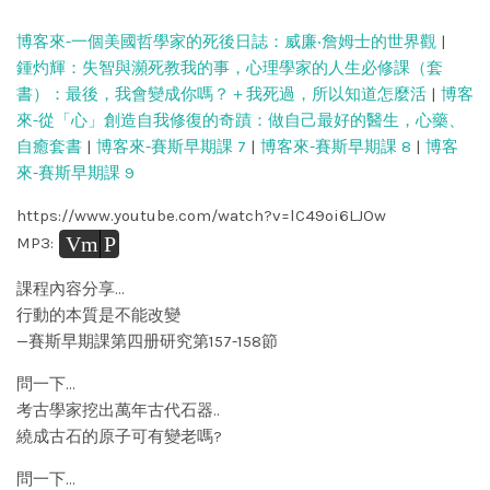
博客來-一個美國哲學家的死後日誌：威廉‧詹姆士的世界觀
|
鍾灼輝：失智與瀕死教我的事，心理學家的人生必修課（套
書）：最後，我會變成你嗎？＋我死過，所以知道怎麼活
|
博客
來-從「心」創造自我修復的奇蹟：做自己最好的醫生，心藥、
自癒套書
|
博客來-賽斯早期課 7
|
博客來-賽斯早期課 8
|
博客
來-賽斯早期課 9
https://www.youtube.com/watch?v=lC49oi6LJOw
Vm
P
MP3:
課程內容分享…
行動的本質是不能改變
—賽斯早期課第四册研究第157-158節
問一下…
考古學家挖出萬年古代石器..
繞成古石的原子可有變老嗎?
問一下…