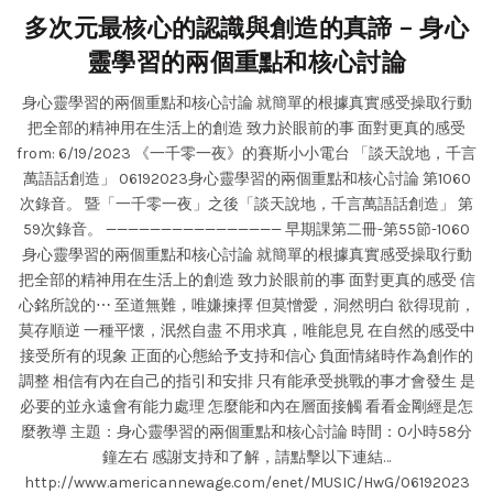
多次元最核心的認識與創造的真諦 – 身心
靈學習的兩個重點和核心討論
身心靈學習的兩個重點和核心討論 就簡單的根據真實感受操取行動
把全部的精神用在生活上的創造 致力於眼前的事 面對更真的感受
from: 6/19/2023 《一千零一夜》的賽斯小小電台 「談天說地，千言
萬語話創造」 06192023身心靈學習的兩個重點和核心討論 第1060
次錄音。 暨「一千零一夜」之後「談天說地，千言萬語話創造」 第
59次錄音。 ———————————————— 早期課第二冊-第55節-1060
身心靈學習的兩個重點和核心討論 就簡單的根據真實感受操取行動
把全部的精神用在生活上的創造 致力於眼前的事 面對更真的感受 信
心銘所說的⋯ 至道無難，唯嫌揀擇 但莫憎愛，洞然明白 欲得現前，
莫存順逆 一種平懷，泯然自盡 不用求真，唯能息見 在自然的感受中
接受所有的現象 正面的心態給予支持和信心 負面情緒時作為創作的
調整 相信有內在自己的指引和安排 只有能承受挑戰的事才會發生 是
必要的並永遠會有能力處理 怎麼能和內在層面接觸 看看金剛經是怎
麼教導 主題：身心靈學習的兩個重點和核心討論 時間：0小時58分
鐘左右 感謝支持和了解，請點擊以下連結…
http://www.americannewage.com/enet/MUSIC/HwG/06192023