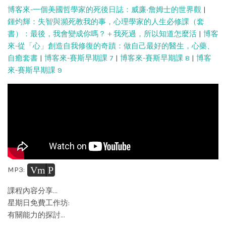
博客來-一個美國哲學家的死後日誌：威廉‧詹姆士的世界觀
|
鍾灼輝：失智與瀕死教我的事，心理學家的人生必修課（套
書）：最後，我會變成你嗎？＋我死過，所以知道怎麼活
|
博客
來-從「心」創造自我修復的奇蹟：做自己最好的醫生，心藥、
自癒套書
|
博客來-賽斯早期課 7
|
博客來-賽斯早期課 8
|
博客
來-賽斯早期課 9
Vm
P
MP3:
課程內容分享…
星期日免費工作坊:
有關能力的探討…