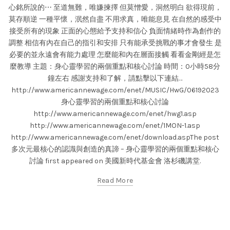
心銘所說的⋯ 至道無難，唯嫌揀擇 但莫憎愛，洞然明白 欲得現前，
莫存順逆 一種平懷，泯然自盡 不用求真，唯能息見 在自然的感受中
接受所有的現象 正面的心態給予支持和信心 負面情緒時作為創作的
調整 相信有內在自己的指引和安排 只有能承受挑戰的事才會發生 是
必要的並永遠會有能力處理 怎麼能和內在層面接觸 看看金剛經是怎
麼教導 主題：身心靈學習的兩個重點和核心討論 時間：0小時58分
鐘左右 感謝支持和了解，請點擊以下連結…
http://www.americannewage.com/enet/MUSIC/HwG/06192023
身心靈學習的兩個重點和核心討論
http://www.americannewage.com/enet/hwg1.asp
http://www.americannewage.com/enet/1MON-1.asp
http://www.americannewage.com/enet/download.aspThe post
多次元最核心的認識與創造的真諦 – 身心靈學習的兩個重點和核心
討論 first appeared on 美國新時代基金會 洛杉磯講堂.
Read More