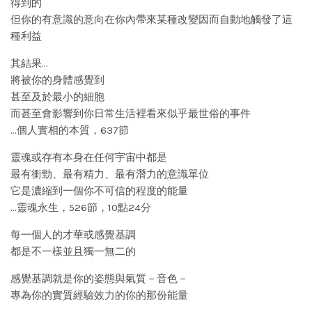
得到的
但你的有意識的意向在你內帶來某種改變因而自動地觸發了這
種利益
其結果…
將被你的身體感覺到
甚至及於最小的細胞
而甚至會影響到你日常生活裡看來似乎最世俗的事件
…個人實相的本質，637節
靈魂或存有本身在任何宇宙中都是
最有衝勁、最有精力、最有潛力的意識單位
它是濃縮到一個你不可信的程度的能量
…靈魂永生，526節，10點24分
每一個人的才華或感覺基調
都是不一樣並且獨一無二的
感覺基調就是你的姿態與氣質－音色－
專為你的實質經驗效力的你的那份能量