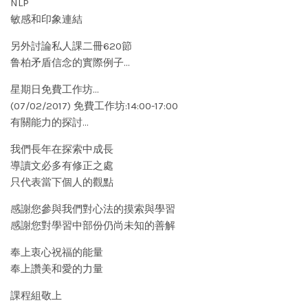
NLP
敏感和印象連結
另外討論私人課二冊620節
鲁柏矛盾信念的實際例子…
星期日免費工作坊…
(07/02/2017) 免費工作坊:14:00-17:00
有關能力的探討…
我們長年在探索中成長
導讀文必多有修正之處
只代表當下個人的觀點
感謝您參與我們對心法的摸索與學習
感謝您對學習中部份仍尚未知的善解
奉上衷心祝福的能量
奉上讚美和愛的力量
課程組敬上