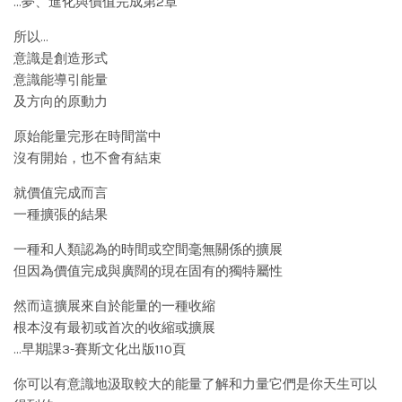
…夢、進化與價值完成第2章
所以…
意識是創造形式
意識能導引能量
及方向的原動力
原始能量完形在時間當中
沒有開始，也不會有結束
就價值完成而言
一種擴張的結果
一種和人類認為的時間或空間毫無關係的擴展
但因為價值完成與廣闊的現在固有的獨特屬性
然而這擴展來自於能量的一種收縮
根本沒有最初或首次的收縮或擴展
…早期課3-賽斯文化出版110頁
你可以有意識地汲取較大的能量了解和力量它們是你天生可以