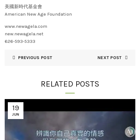
美國新時代基金會
American New Age Foundation
www.newagela.com
new.newagela.net
626-593-5333
PREVIOUS POST
NEXT POST
RELATED POSTS
19
JUN