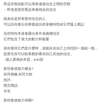
而這些相似點可以用來連接信念之間的空隙
－即使是那些看起來最相反的信念
因為你是持有那些信念的人
可以説你會以你將會認出的某種特性給它們蓋上戳記
這些特性本身會露出來作為橋樑信念
它們包含了很大的動力和能量
當你發現它們是什麼時，就能在你自己之內找到一個統一點，
從那兒你可以較客觀的看你自己其他的信念。
…個人實相的本質，645節
那些會使能力褪去?
崇拜偶像,崇拜大師
批評…
閒言閒語…
等等
那些會使能力有關?