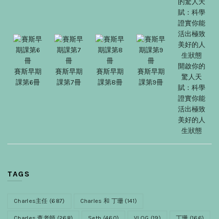
開啟你的
賽斯早期
賽斯早期
賽斯早期
賽斯早期
驚人天
課第6冊
課第7冊
課第8冊
課第9冊
賦：科學
證實你能
活出極致
美好的人
生狀態
TAGS
Charles主任
(687)
Charles 和 丁珊
(141)
Charles 查老師
(268)
Seth
(460)
VLOG
(19)
丁珊
(166)