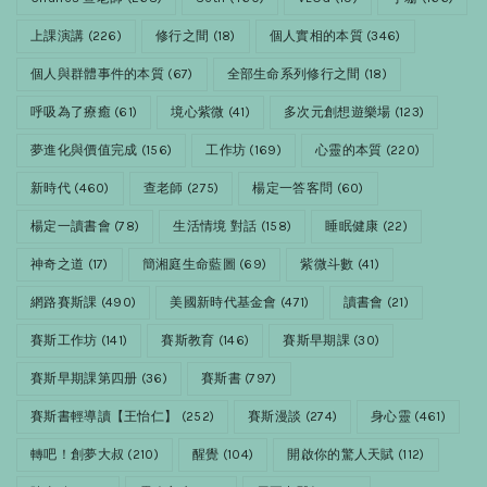
上課演講
(226)
修行之間
(18)
個人實相的本質
(346)
個人與群體事件的本質
(67)
全部生命系列修行之間
(18)
呼吸為了療癒
(61)
境心紫微
(41)
多次元創想遊樂場
(123)
夢進化與價值完成
(156)
工作坊
(169)
心靈的本質
(220)
新時代
(460)
查老師
(275)
楊定一答客問
(60)
楊定一讀書會
(78)
生活情境 對話
(158)
睡眠健康
(22)
神奇之道
(17)
簡湘庭生命藍圖
(69)
紫微斗數
(41)
網路賽斯課
(490)
美國新時代基金會
(471)
讀書會
(21)
賽斯工作坊
(141)
賽斯教育
(146)
賽斯早期課
(30)
賽斯早期課第四册
(36)
賽斯書
(797)
賽斯書輕導讀【王怡仁】
(252)
賽斯漫談
(274)
身心靈
(461)
轉吧！創夢大叔
(210)
醒覺
(104)
開啟你的驚人天賦
(112)