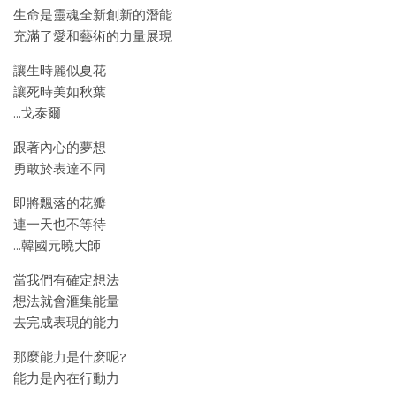
生命是靈魂全新創新的潛能
充滿了愛和藝術的力量展現
讓生時麗似夏花
讓死時美如秋葉
…戈泰爾
跟著內心的夢想
勇敢於表達不同
即將飄落的花瓣
連一天也不等待
…韓國元曉大師
當我們有確定想法
想法就會滙集能量
去完成表現的能力
那麼能力是什麽呢?
能力是內在行動力