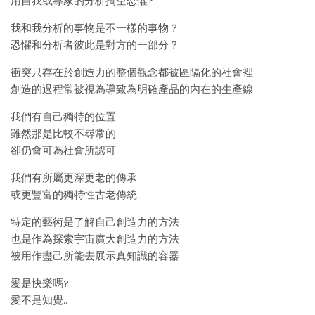
用自我或專家的分析掏空恐懼?
我和我分析的事物是不一樣的事物？
恐懼和分析者彼此是對方的一部分？
衝突只存在於創造力的整個觀念都被區隔化的社會裡
創造的過程常被視為導致為明確產品的內在的生產線
我們有自己獨特的位置
雖然那是比較不尋常的
卻仍會可為社會所認可
我們有所屬更深更老的傳承
或更豐富的獨特性古老傳統
特定的藝術是了解自己創造力的方法
也是作為探索宇宙廣大創造力的方法
被用作盡己所能去展示真知識的容器
愛是快樂嗎?
愛不是知覺..