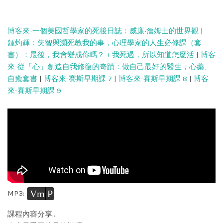
博客來-一個美國哲學家的死後日誌：威廉‧詹姆士的世界觀
|
鍾灼輝：失智與瀕死教我的事，心理學家的人生必修課（套
書）：最後，我會變成你嗎？＋我死過，所以知道怎麼活
|
博客
來-從「心」創造自我修復的奇蹟：做自己最好的醫生，心藥、
自癒套書
|
博客來-賽斯早期課 7
|
博客來-賽斯早期課 8
|
博客
來-賽斯早期課 9
Vm
P
MP3:
課程內容分享…