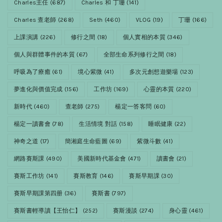
Charles主任
(687)
Charles 和 丁珊
(141)
Charles 查老師
(268)
Seth
(460)
VLOG
(19)
丁珊
(166)
上課演講
(226)
修行之間
(18)
個人實相的本質
(346)
個人與群體事件的本質
(67)
全部生命系列修行之間
(18)
呼吸為了療癒
(61)
境心紫微
(41)
多次元創想遊樂場
(123)
夢進化與價值完成
(156)
工作坊
(169)
心靈的本質
(220)
新時代
(460)
查老師
(275)
楊定一答客問
(60)
楊定一讀書會
(78)
生活情境 對話
(158)
睡眠健康
(22)
神奇之道
(17)
簡湘庭生命藍圖
(69)
紫微斗數
(41)
網路賽斯課
(490)
美國新時代基金會
(471)
讀書會
(21)
賽斯工作坊
(141)
賽斯教育
(146)
賽斯早期課
(30)
賽斯早期課第四册
(36)
賽斯書
(797)
賽斯書輕導讀【王怡仁】
(252)
賽斯漫談
(274)
身心靈
(461)