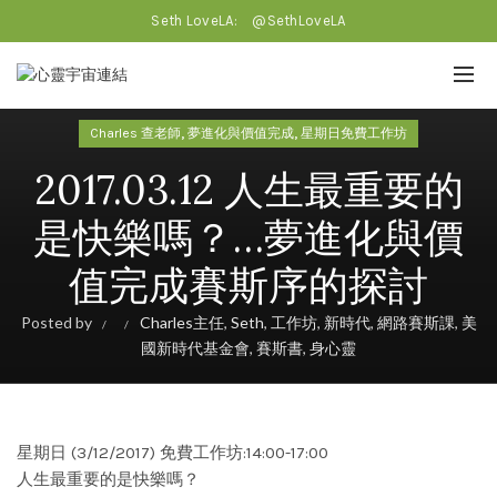
Seth LoveLA:
@SethLoveLA
,
,
Charles 查老師
夢進化與價值完成
星期日免費工作坊
2017.03.12 人生最重要的
是快樂嗎？…夢進化與價
值完成賽斯序的探討
Posted by
Charles主任
,
Seth
,
工作坊
,
新時代
,
網路賽斯課
,
美
國新時代基金會
,
賽斯書
,
身心靈
星期日 (3/12/2017) 免費工作坊:14:00-17:00
人生最重要的是快樂嗎？