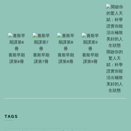
開啟你的
賽斯早期
賽斯早期
賽斯早期
賽斯早期
驚人天
課第6冊
課第7冊
課第8冊
課第9冊
賦：科學
證實你能
活出極致
美好的人
生狀態
TAGS