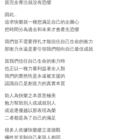
當完全專注就沒有恐懼
因此…
追求快樂就一種想滿足自己的企圖心
把時間分為過去和未來才會產生恐懼
我們並不需要掙扎才能信任自己生命的衝力
那衝力永遠是要引領我們朝向自己最佳成就
當我們信任自己生命的衝力時
也正以一種力量利益著全人類
我們的實然性是永遠被支援的
認識自己是創造力的真實本質
助人為快樂之本原意極美
勉力幫助別人或成就别人
或追逐優越以那表現為榮
二者都是為了自己的滿足
很多人依據快樂建立道德觀
犧牲並克制自己來與人相同