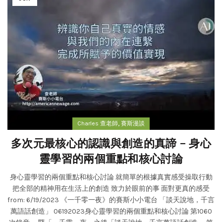
,
Charles 查老師
賽斯漫談
多次元最核心的認識與創造的真諦 – 身心
靈學習的兩個重點和核心討論
身心靈學習的兩個重點和核心討論 就簡單的根據真實感受操取行動
把全部的精神用在生活上的創造 致力於眼前的事 面對更真的感受
from: 6/19/2023 《一千零一夜》的賽斯小小電台 「談天說地，千言
萬語話創造」 06192023身心靈學習的兩個重點和核心討論 第1060