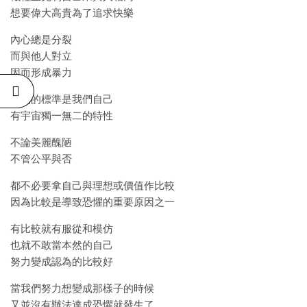
想要偉大高貴為了追求快樂
內心總是分裂
而與他人對立
因而形成暴力
我們的標準是我們自己
有宇宙獨一無二的特性
不論美麗醜陋
不管公平與否
都不必要拿自己與理想或價值作比較
因為比較是導致恐懼的重要原因之一
有比較就有服從和模仿
也就不敢當本然的自己
努力變成認為的比較好
當我們努力想變成那樣子的時候
又並沒有辦法達成恐懼就發生了