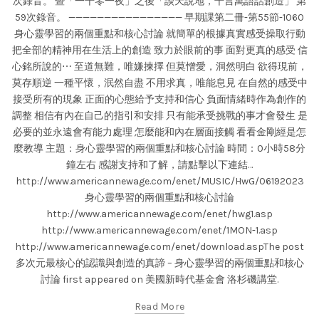
次錄音。 暨「一千零一夜」之後「談天說地，千言萬語話創造」 第
59次錄音。 ———————————————— 早期課第二冊-第55節-1060
身心靈學習的兩個重點和核心討論 就簡單的根據真實感受操取行動
把全部的精神用在生活上的創造 致力於眼前的事 面對更真的感受 信
心銘所說的⋯ 至道無難，唯嫌揀擇 但莫憎愛，洞然明白 欲得現前，
莫存順逆 一種平懷，泯然自盡 不用求真，唯能息見 在自然的感受中
接受所有的現象 正面的心態給予支持和信心 負面情緒時作為創作的
調整 相信有內在自己的指引和安排 只有能承受挑戰的事才會發生 是
必要的並永遠會有能力處理 怎麼能和內在層面接觸 看看金剛經是怎
麼教導 主題：身心靈學習的兩個重點和核心討論 時間：0小時58分
鐘左右 感謝支持和了解，請點擊以下連結…
http://www.americannewage.com/enet/MUSIC/HwG/06192023
身心靈學習的兩個重點和核心討論
http://www.americannewage.com/enet/hwg1.asp
http://www.americannewage.com/enet/1MON-1.asp
http://www.americannewage.com/enet/download.aspThe post
多次元最核心的認識與創造的真諦 – 身心靈學習的兩個重點和核心
討論 first appeared on 美國新時代基金會 洛杉磯講堂.
Read More