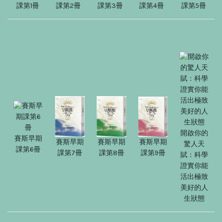
課第1冊
課第2冊
課第3冊
課第4冊
課第5冊
開啟你的
賽斯早期
賽斯早期
賽斯早期
賽斯早期
驚人天
課第6冊
課第9冊
課第7冊
課第8冊
賦：科學
證實你能
活出極致
美好的人
生狀態