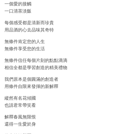
一個愛的接觸
一口清茶淡飯
每個感受都是清新而珍貴
用品酒的心去品味其奇特
無條件肯定您的人生
無條件享受您的生活
無條件信任每個片刻的點點滴滴
相信全都是學習創造的精美禮物
我們原本是個圓滿的創造者
用條件自限來發揮的新解釋
縱然有名花傾國
也請君常帶笑看
解釋春風無限恨
還得一生愛於身