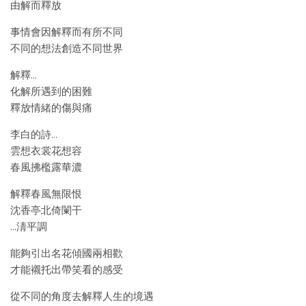
由解而釋放
事情會因解釋而有所不同
不同的想法創造不同世界
解釋…
化解所遇到的困難
釋放情緒的傷與痛
李白的詩…
雲想衣裳花想容
春風拂檻露華濃
解釋春風無限恨
沈香亭北倚闌干
…淸平調
能夠引出名花傾國兩相歡
才能襯托出帶笑看的感受
從不同的角度去解釋人生的境遇