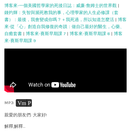
博客來-一個美國哲學家的死後日誌：威廉‧詹姆士的世界觀
|
鍾灼輝：失智與瀕死教我的事，心理學家的人生必修課（套
書）：最後，我會變成你嗎？＋我死過，所以知道怎麼活
|
博客
來-從「心」創造自我修復的奇蹟：做自己最好的醫生，心藥、
自癒套書
|
博客來-賽斯早期課 7
|
博客來-賽斯早期課 8
|
博客
來-賽斯早期課 9
Vm
P
MP3:
親愛的朋友們: 大家好!
解釋,解釋…