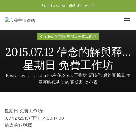
Seth LoveLA:
@SethLoveLA
,
Charles 查老師
星期日免費工作坊
2015.07.12 信念的解與釋…
星期日 免費工作坊
Posted by
Charles主任
,
Seth
,
工作坊
,
新時代
,
網路賽斯課
,
美
國新時代基金會
,
賽斯書
,
身心靈
星期日 免費工作坊:
(07/12/2015) 下午 14:00-17:00
信念的解與釋