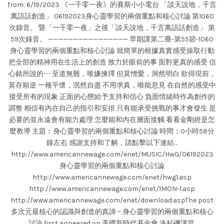
from: 6/19/2023 《一千零一夜》的賽斯小小電台 「談天說地，千言
萬語話創造」 06192023身心靈學習的兩個重點和核心討論 第1060
次錄音。 暨「一千零一夜」之後「談天說地，千言萬語話創造」 第
59次錄音。 ———————————————— 早期課第二冊-第55節-1060
身心靈學習的兩個重點和核心討論 就簡單的根據真實感受操取行動
把全部的精神用在生活上的創造 致力於眼前的事 面對更真的感受 信
心銘所說的⋯ 至道無難，唯嫌揀擇 但莫憎愛，洞然明白 欲得現前，
莫存順逆 一種平懷，泯然自盡 不用求真，唯能息見 在自然的感受中
接受所有的現象 正面的心態給予支持和信心 負面情緒時作為創作的
調整 相信有內在自己的指引和安排 只有能承受挑戰的事才會發生 是
必要的並永遠會有能力處理 怎麼能和內在層面接觸 看看金剛經是怎
麼教導 主題：身心靈學習的兩個重點和核心討論 時間：0小時58分
鐘左右 感謝支持和了解，請點擊以下連結…
http://www.americannewage.com/enet/MUSIC/HwG/06192023
身心靈學習的兩個重點和核心討論
http://www.americannewage.com/enet/hwg1.asp
http://www.americannewage.com/enet/1MON-1.asp
http://www.americannewage.com/enet/download.aspThe post
多次元最核心的認識與創造的真諦 – 身心靈學習的兩個重點和核心
討論 first appeared on 美國新時代基金會 洛杉磯講堂.