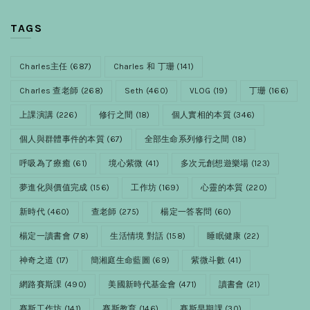
TAGS
Charles主任
(687)
Charles 和 丁珊
(141)
Charles 查老師
(268)
Seth
(460)
VLOG
(19)
丁珊
(166)
上課演講
(226)
修行之間
(18)
個人實相的本質
(346)
個人與群體事件的本質
(67)
全部生命系列修行之間
(18)
呼吸為了療癒
(61)
境心紫微
(41)
多次元創想遊樂場
(123)
夢進化與價值完成
(156)
工作坊
(169)
心靈的本質
(220)
新時代
(460)
查老師
(275)
楊定一答客問
(60)
楊定一讀書會
(78)
生活情境 對話
(158)
睡眠健康
(22)
神奇之道
(17)
簡湘庭生命藍圖
(69)
紫微斗數
(41)
網路賽斯課
(490)
美國新時代基金會
(471)
讀書會
(21)
賽斯工作坊
(141)
賽斯教育
(146)
賽斯早期課
(30)