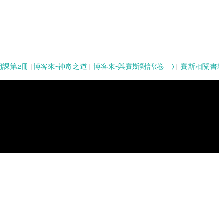
期課第2冊
|
博客來-神奇之道
|
博客來-與賽斯對話(卷一)
|
賽斯相關書