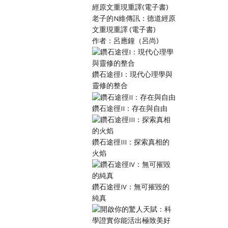
老子的N維傳訊：德道經原
文重現重譯 (電子書)
作者：呂應鐘（呂尚)
鑽石途徑I：現代心理學與
靈修的整合
鑽石途徑II：存在與自由
鑽石途徑III：探索真相的
火焰
鑽石途徑IV：無可摧毀的
純真