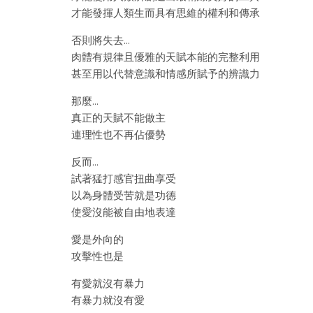
才能發揮人類生而具有思維的權利和傳承
否則將失去…
肉體有規律且優雅的天賦本能的完整利用
甚至用以代替意識和情感所賦予的辨識力
那麼…
真正的天賦不能做主
連理性也不再佔優勢
反而…
試著猛打感官扭曲享受
以為身體受苦就是功德
使愛沒能被自由地表達
愛是外向的
攻擊性也是
有愛就沒有暴力
有暴力就沒有愛