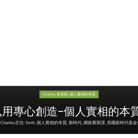
,
Charles 查老師
個人實相的本質
用專心創造–個人實相的本質 
Charles主任
,
Seth
,
個人實相的本質
,
新時代
,
網路賽斯課
,
美國新時代基金