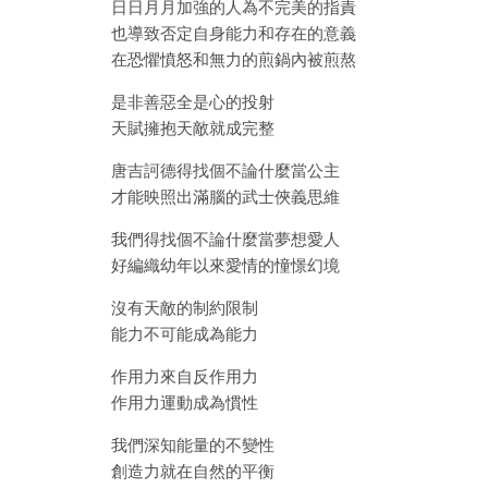
日日月月加強的人為不完美的指責
也導致否定自身能力和存在的意義
在恐懼憤怒和無力的煎鍋內被煎熬
是非善惡全是心的投射
天賦擁抱天敵就成完整
唐吉訶德得找個不論什麼當公主
才能映照出滿腦的武士俠義思維
我們得找個不論什麼當夢想愛人
好編織幼年以來愛情的憧憬幻境
沒有天敵的制約限制
能力不可能成為能力
作用力來自反作用力
作用力運動成為慣性
我們深知能量的不變性
創造力就在自然的平衡