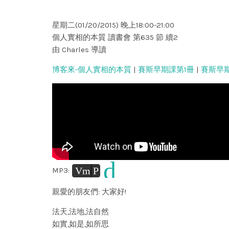
星期二(01/20/2015) 晚上18:00-21:00
個人實相的本質 讀書會 第635 節 續2
由 Charles 導讀
博客來-個人實相的本質
|
賽斯早期課第1冊
|
賽斯早
d
Vm
P
MP3:
親愛的朋友們: 大家好!
法天,法地,法自然
如實,如是,如所思