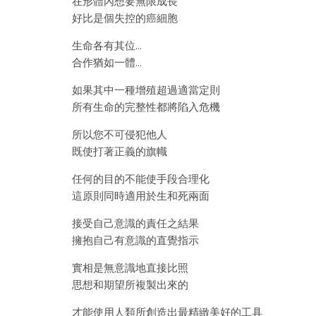
在形體內想要無限成長
好比是個失控的癌細胞
生命各有其位…
合作猶如一體…
如果其中一種增殖超過適當定則
所有生命的完整性都將陷入危機
所以您不可侵犯他人
既使打著正義的旗幟
任何的目的不能使手段合理化
這原則同時適用於生和死兩面
接受自己意識的責任之結果
擁抱自己有意識的直覺指示
實相是無意識地直接比照
思想和期望所複製出來的
才能使用人類所創造出最精緻美好的工具