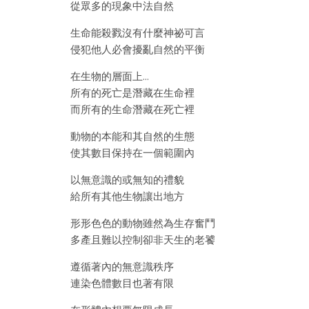
從眾多的現象中法自然
生命能殺戮沒有什麼神祕可言
侵犯他人必會擾亂自然的平衡
在生物的層面上…
所有的死亡是潛藏在生命裡
而所有的生命潛藏在死亡裡
動物的本能和其自然的生態
使其數目保持在一個範圍內
以無意識的或無知的禮貌
給所有其他生物讓出地方
形形色色的動物雖然為生存奮鬥
多產且難以控制卻非天生的老饕
遵循著內的無意識秩序
連染色體數目也著有限