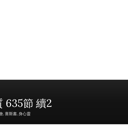
635節 續2
會
,
賽斯書
,
身心靈