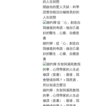
開啟你的驚人天賦：科學
證實你能活出極致美好的
人生狀態
鍾灼輝：從「心」創造自
我修復的奇蹟：做自己最
好的醫生，心藥、自癒套
書
鍾灼輝：失智與瀕死教我
的事，心理學家的人生必
修課（套書）：最後，我
會變成你嗎？＋我死過，