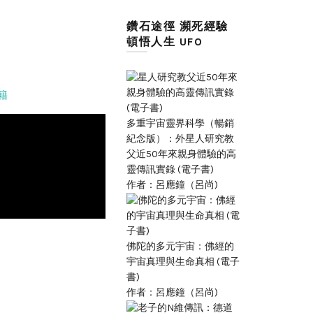
鑽石途徑 瀕死經驗
頓悟人生 UFO
籍
多重宇宙靈界科學（暢銷
紀念版）：外星人研究教
父近50年來親身體驗的高
靈傳訊實錄 (電子書)
作者：呂應鐘（呂尚)
佛陀的多元宇宙：佛經的
宇宙真理與生命真相 (電子
書)
作者：呂應鐘（呂尚)