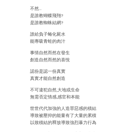
不然…
是誰教蝴蝶飛翔?
是誰教蜘蛛結網?
誰給負子蝽化屍水
能專吸青蛙的肉汁
事情自然而然在發生
創造自然而然的喜悅
認份是認一份真實
真實才能自然創造
不可違犯自然,大地或生命
無需否定情感,感官和本能
世世代代加強的人造罪惡感的積結
導致被壓抑的能量有了大量的累積
以致積結的釋放導致強烈暴力行為