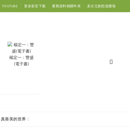
YOUTUBE
更多影音下載
賽斯資料相關年表
多次元創想遊樂場
楊定一：豐盛
(電子書)
真善美的世界