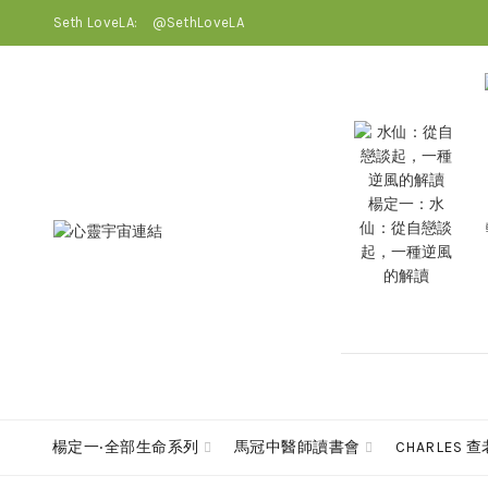
Seth LoveLA:
@SethLoveLA
楊定一：水
仙：從自戀談
起，一種逆風
的解讀
楊定一‧全部生命系列
馬冠中醫師讀書會
CHARLES 