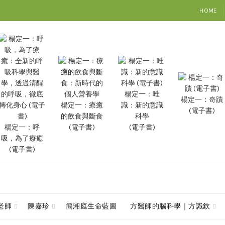
HOME
楊定一：唯
楊定一：奇蹟
楊定一：療癒
識：新的意識
(電子書)
的飲食與斷食
科學
楊定一：呼
(電子書)
(電子書)
吸，為了療癒
(電子書)
查老師
陳嘉珍
簡湘庭生命藍圖
方醫師的腦科學｜方識欽