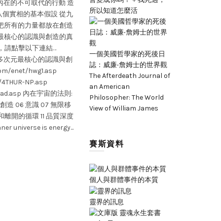
內在的不可取代的行動 造
Attention 全神貫注的狀態 45:56 查叔繼續:
所以知道怎麼活
八個實相的基本假設 從九
就發生什麼結果 衷於自己的感覺 55:04 創造本身
 把所有的力量都放在創造
什麼樣的天賦責任，你按照你的本心本性，絕對不
次元最核心的認識與創造的真
課 第56節 如果你還沒有跟你的內在連接的
解，請點擊以下連結…
而已 01:06:30 moment point 力矩點 0
一個美國哲學家的死後日
152023多次元最核心的認識與創
態，也就是你在抓靈感的狀態 01:13:30 早
誌：威廉‧詹姆士的世界觀
m/enet/hwg1.asp
根本假設或 基本假設 (root assumptio
The Afterdeath Journal of
/4THUR-NP.asp
假設還有更多。 現在，第一：能量和行動
an American
wnload.asp 內在宇宙的法則:
沒有一個必須適用於肉體運動。 第二：所
Philosopher: The World
 創造 06 意識 07 無限移
行動起源。靈性能量引導精神行動。 第三
View of William James
和離開的循環 11 品質深度
存，具有強度方面的價值。 第四：物體，
ner universe is energy...
量團塊。 第五：時間序列中的穩定性，除
假設之外，對於物體不是必要的前提條件。
賽斯資料
障存在。 第七：廣闊現在，在這裡更加適用
的唯一屏障是精神屏障，或靈性屏障。 There are
assumptions and many minor ones.
個人與群體事件的本質
Read More
靈界的訊息