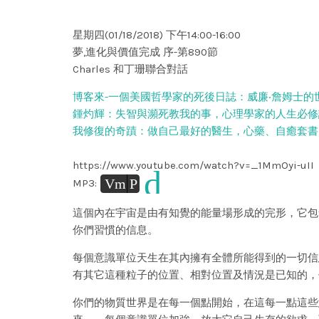
星期四(01/18/2018) 下午14:00-16:00
夢,進化與價值完成 序-第890節
Charles 和丁珊聯合對話
博客來-一個美國哲學家的死後日誌：威廉‧詹姆士的
鍾灼輝：失智與瀕死教我的事，心理學家的人生必修
我修復的奇蹟：做自己最好的醫生，心藥、自癒套書
https://www.youtube.com/watch?v=_1MmOyi-uII
d
Vm
P
MP3:
這個內在宇宙是由有知覺的能量場形成的完形，它包含了
你們習慣的信息。
每個意識單位天生在其內擁有全體所能得到的一切信
有其它這種粒子的位置、相對位置及情況是已知的，
你們的物質世界是在每一個點開始，在這每一點這些