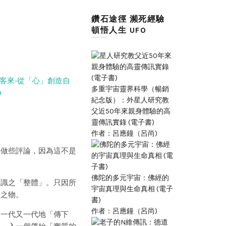
鑽石途徑 瀕死經驗
頓悟人生 UFO
客來-從「心」創造自
多重宇宙靈界科學（暢銷
9
紀念版）：外星人研究教
父近50年來親身體驗的高
靈傳訊實錄 (電子書)
作者：呂應鐘（呂尚)
們要做些評論，因為這不是
佛陀的多元宇宙：佛經的
知識之「整體」。只因所
宇宙真理與生命真相 (電子
是之物。
書)
作者：呂應鐘（呂尚)
被一代又一代地「傳下