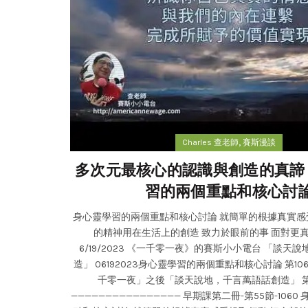
,
Charles 查老師
賽斯漫談
多次元最核心的認識與創造的真諦 
習的兩個重點和核心討
身心靈學習的兩個重點和核心討論 就簡單的根據真實感
的精神用在生活上的創造 致力於眼前的事 面對更真的感
6/19/2023 《一千零一夜》的賽斯小小電台 「談天
造」 06192023身心靈學習的兩個重點和核心討論 第10
千零一夜」之後「談天說地，千言萬語話創造」 第
———————————————— 早期課第二冊-第55節-106