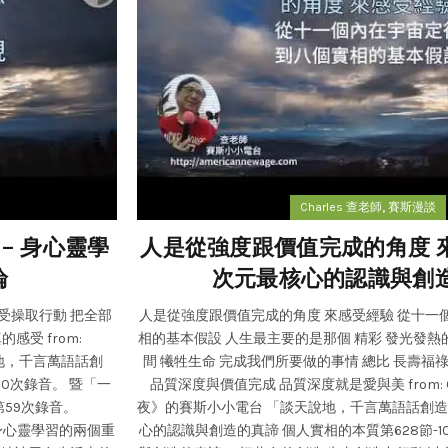
,
Charles 查老師
賽斯漫談
– 身心靈學
人是從強度跟價值完成的角度 來
論
次元最核心的認識與創
受操取行動 把全部
人是從強度跟價值完成的角度 來感受經驗 從十一
受 from:
相的基本假設 人生最主要的是那個 精彩 發光發熱
說地，千言萬語話創
間 犧牲生命 完成我們所要做的事情 總比 長壽福
60次錄音。 暨「一
品質深度與價值完成 品質深度就是愛與美 from: 6/
59次錄音。
夜》的賽斯小小電台 「談天說地，千言萬語話創造」 
0 身心靈學習的兩個重
心的認識與創造的真諦 個人實相的本質第628節-1