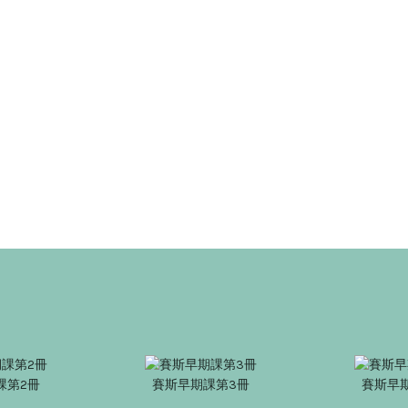
課第2冊
賽斯早期課第3冊
賽斯早