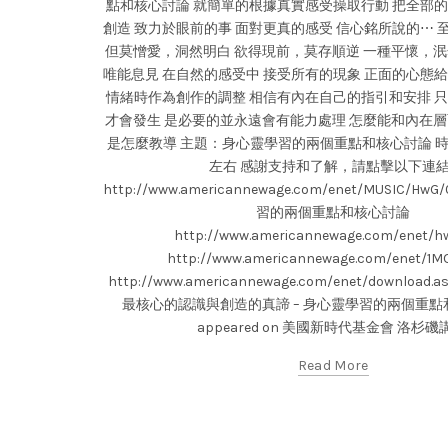
點和核心討論 就簡單的根據真實感受操取行動 把全部
創造 致力於眼前的事 面對更真的感受 信心銘所說的⋯
但莫憎愛，洞然明白 欲得現前，莫存順逆 一種平懷，泯
唯能息見 在自然的感受中 接受所有的現象 正面的心態
情緒時作為創作的調整 相信有內在自己的指引和安排 
才會發生 是必要的並永遠會有能力處理 怎麼能和內在層
是怎麼教導 主題：身心靈學習的兩個重點和核心討論 時
左右 感謝支持和了解，請點擊以下連結
http://www.americannewage.com/enet/MUSIC/H
習的兩個重點和核心討論
http://www.americannewage.com/enet/hw
http://www.americannewage.com/enet/1MO
http://www.americannewage.com/enet/download.
最核心的認識與創造的真諦 – 身心靈學習的兩個重點和核
appeared on 美國新時代基金會 洛杉磯
Read More