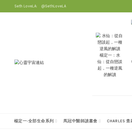
Seth LoveLA:
@SethLoveLA
楊定一：水
仙：從自戀談
起，一種逆風
的解讀
楊定一‧全部生命系列
馬冠中醫師讀書會
CHARLES 