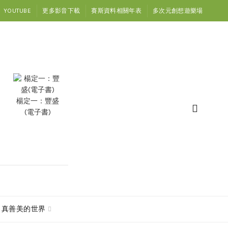
YOUTUBE
更多影音下載
賽斯資料相關年表
多次元創想遊樂場
楊定一：豐盛
(電子書)
真善美的世界