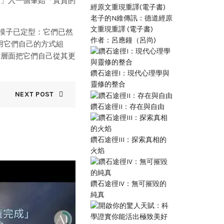
爆」入一個肇始「實質的
老子的N維傳訊：德道經原
文重現重譯 (電子書)
模子已定型：它們已然
作者：呂應鐘（呂尚)
用它們自己的方式組
作層面把它們自己從其更
。
鑽石途徑I：現代心理學與
靈修的整合
NEXT POST
鑽石途徑II：存在與自由
鑽石途徑III：探索真相的
火焰
13
鑽石途徑IV：無可摧毀的
JUN
純真