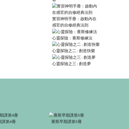
實習神明手冊：啟動內在
感官的自修經典法則
心靈探險：賽斯修練法
心靈探險之二 : 創造快樂
心靈探險之三 : 創造夢
期課第4冊
賽斯早期課第5冊