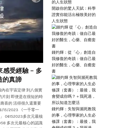
開啟你的驚人天賦：科學
證實你能活出極致美好的
人生狀態
鍾灼輝：從「心」創造自
我修復的奇蹟：做自己最
,
,
Charles 查老師
上課演講
多
好的醫生，心藥、自癒套
感受經驗 – 多
多次元創想遊樂場: 013 
書
造的真諦
就是 That is. 那
個內在宇宙定律 到八個實
多次元創新遊樂場 第013期 主持:小飛飛 + 丁
的片刻 即便是在很短的時
創造力 . 十一個內在宇宙 .八個實相的根
祿壽喜的 活得很久還重要
麼？目的在哪裡？我們應該怎麼做？ 十一個
鍾灼輝：失智與瀕死教我
15/2023 《一千零一
或基本假設 01:30 八個實相的根本假設或基本假設 (
的事，心理學家的人生必
06152023多次元最核
容可用價值實現(完成)來貫穿 「創造」跟「價值
修課（套書）：最後，我
058 多次元最核心的認識
照你的興趣、本份在創作的時候 你會消除掉所有
會變成你嗎？＋我死過，