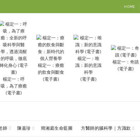
HOME
楊定一：唯
楊定一：奇蹟
楊定一：療癒
識：新的意識
(電子書)
的飲食與斷食
科學
楊定一：呼
(電子書)
(電子書)
吸，為了療癒
(電子書)
查老師
陳嘉珍
簡湘庭生命藍圖
方醫師的腦科學｜方識欽