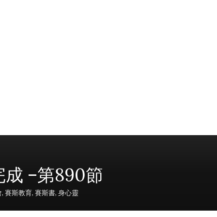
完成 –第890節
會
,
賽斯教育
,
賽斯書
,
身心靈