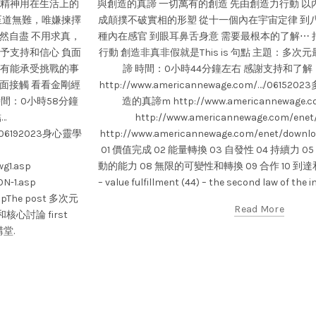
的精神用在生活上的
與創造的真諦 一切萬有的創造 先由創造力行動 以
 至道無難，唯嫌揀擇
成顛撲不破實相的形塑 從十一個內在宇宙定律 到
然自盡 不用求真，
種內在感官 到眼耳鼻舌身意 需要最根本的了解⋯
給予支持和信心 負面
行動 創造非真非假就是This is 句點 主題：多
只有能承受挑戰的事
諦 時間：0小時44分鐘左右 感謝支持和了
面接觸 看看金剛經
http://www.americannewage.com/…/06
間：0小時58分鐘
造的真諦m http://www.americannewage.co
…
http://www.americannewage.com/enet
wG/06192023身心靈學
http://www.americannewage.com/enet/do
01 價值完成 02 能量轉換 03 自發性 04 持續力 05
g1.asp
動的能力 08 無限的可變性和轉換 09 合作 10 到達
N-1.asp
– value fulfillment (44) – the second law of the in
aspThe post 多次元
Read More
心討論 first
講堂.