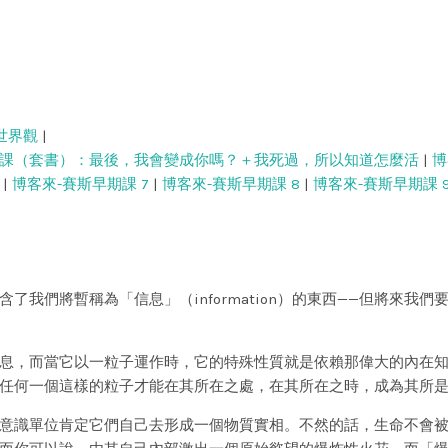
世界觀
|
課（套書）：最後，我會變成你嗎？＋我死過，所以知道怎麼活
|
博
|
博客來-賽斯早期課 7
|
博客來-賽斯早期課 8
|
博客來-賽斯早期課 
我們將暫稱為「信息」（information）的東西——但將來我
息，而當它以一粒子運作時，它的特殊性質就是依賴那偉大的內在
任何一個這樣的粒子才能在其所在之處，在其所在之時，成為其所
意識單位肯定它們自己去形成一個物質實相。不然的話，生命不會